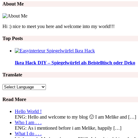
About Me
Hi :) nice to meet you here and welcome into my world!!!
Top Posts
Ikea Hack DIY – Spiegelwürfel als Beistelltisch oder Deko
Translate
Read More
Hello World !
ENG: Hello and welcome to my blog 🙂 I am Melike and […]
Who I am . . .
ENG: As i mentioned before i am Melike, happily […]
What I do . . .