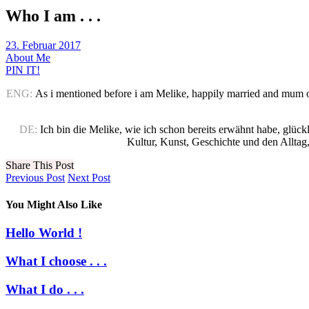
Who I am . . .
23. Februar 2017
About Me
PIN IT!
ENG:
As i mentioned before i am Melike, happily married and mum of t
DE:
Ich bin die Melike, wie ich schon bereits erwähnt habe, glüc
Kultur, Kunst, Geschichte und den Alltag,
Share This Post
Previous Post
Next Post
You Might Also Like
Hello World !
What I choose . . .
What I do . . .