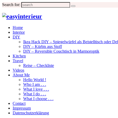
Find out more.
Okay, thanks
Search for:
Home
Interior
DIY
Ikea Hack DIY – Spiegelwürfel als Beistelltisch oder De
DIY – Kürbis aus Stoff
DIY – Reversible Couchtisch in Marmoroptik
Kitchen
Travel
Reise – Checkliste
Videos
About Me
Hello World !
Who I am . . .
What I love . . .
What I do . . .
What I choose . . .
Contact
Impressum
Datenschutzerklärung