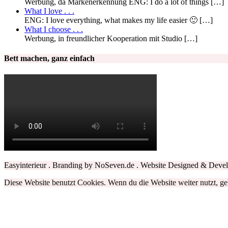
Werbung, da Markenerkennung ENG: I do a lot of things […]
What I love . . .
ENG: I love everything, what makes my life easier 🙂 […]
What I choose . . .
Werbung, in freundlicher Kooperation mit Studio […]
Bett machen, ganz einfach
Easyinterieur . Branding by NoSeven.de . Website
Designed & Deve
Diese Website benutzt Cookies. Wenn du die Website weiter nutzt, g